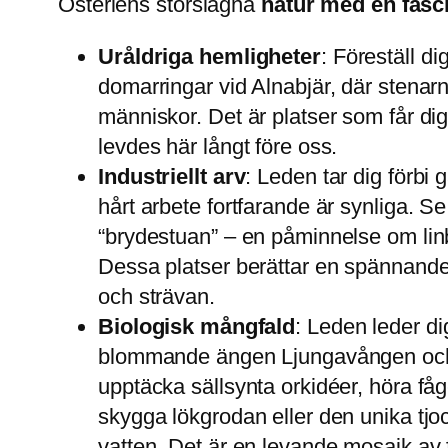
Österlens storslagna
natur med en fasc
Uråldriga hemligheter
: Föreställ d
domarringar vid Alnabjär, där stenar
människor. Det är platser som får dig
levdes här långt före oss.
Industriellt arv
: Leden tar dig förbi 
hårt arbete fortfarande är synliga. 
“brydestuan” – en påminnelse om linb
Dessa platser berättar en spännande
och strävan.
Biologisk mångfald
: Leden leder di
blommande ängen Ljungavången och 
upptäcka sällsynta orkidéer, höra f
skygga lökgrodan eller den unika tj
vatten. Det är en levande mosaik av 