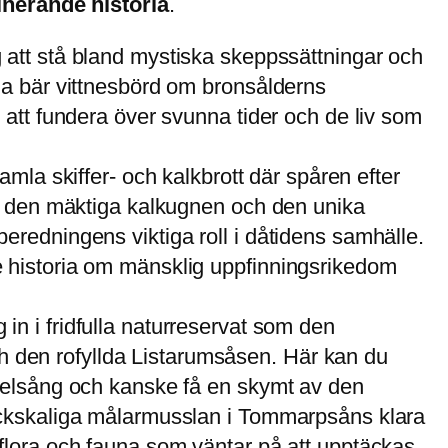
inerande historia
.
ig att stå bland mystiska skeppssättningar och
na bär vittnesbörd om bronsålderns
 att fundera över svunna tider och de liv som
gamla skiffer- och kalkbrott där spåren efter
Se den mäktiga kalkugnen och den unika
eredningens viktiga roll i dåtidens samhälle.
 historia om mänsklig uppfinningsrikedom
g in i fridfulla naturreservat som den
den rofyllda Listarumsåsen. Här kan du
ågelsång och kanske få en skymt av den
ockskaliga målarmusslan i Tommarpsåns klara
flora och fauna som väntar på att upptäckas.