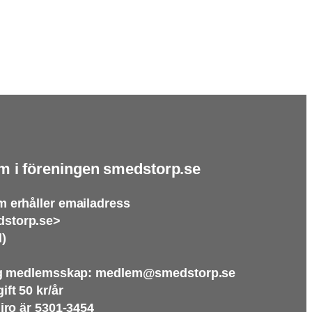
m i föreningen smedstorp.se
 erhåller emailadress
storp.se>
l)
ng medlemsskap: medlem@smedstorp.se
ft 50 kr/år
iro är 5301-3454