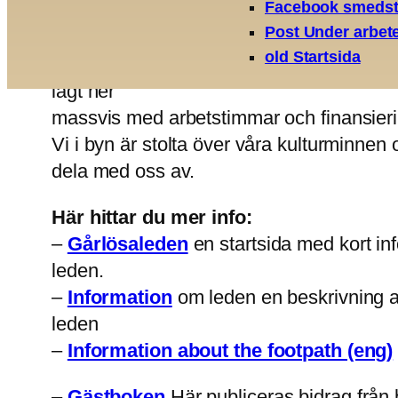
Facebook smedst
Post Under arbet
En naturskön och kulturvandringsled i 
old Startsida
centrum. Det tog många år att förverkli
lagt ner
massvis med arbetstimmar och finansier
Vi i byn är stolta över våra kulturminnen
dela med oss av.
Här hittar du mer info:
–
Gårlösaleden
en startsida med kort inf
leden.
–
Information
om leden en beskrivning 
leden
–
Information about the footpath (eng)
–
Gästboken
Här publiceras bidrag från