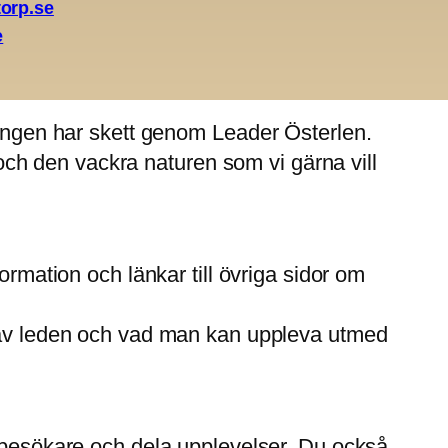
orp.se
e
Smedstorp som utgår från Smedstorps
ga idén om en vandringsled. Många bybor har
ingen har skett genom Leader Österlen.
 och den vackra naturen som vi gärna vill
ormation och länkar till övriga sidor om
av leden och vad man kan uppleva utmed
 besökare och dela upplevelser. Du också