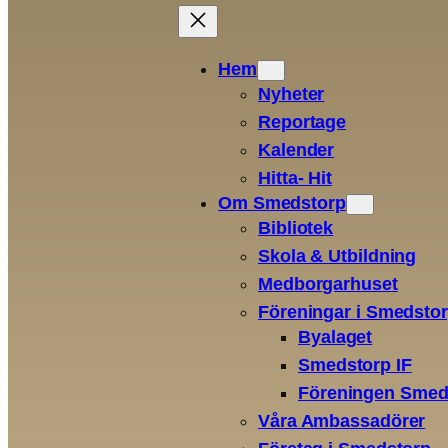
Skip
G
to
Hem
content
Nyheter
Reportage
Kalender
Hitta- Hit
Om Smedstorp
Bibliotek
Skola & Utbildning
Medborgarhuset
Föreningar i Smedsto
Byalaget
Smedstorp IF
Föreningen Smed
Våra Ambassadörer