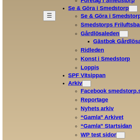
Företag i Smedstorp
Se & Göra i Smedstorp
Se & Göra i Smedstor
Smedstorps Friluftsb
Gårdlösaleden
Gästbok Gårdlös
Ridleden
Konst i Smedstorp
Loppis
SPF Vitsippan
Arkiv
Facebook smedstorp.
Reportage
Nyhets arkiv
“Gamla” Arkivet
“Gamla” Startsidan
WP test sidor