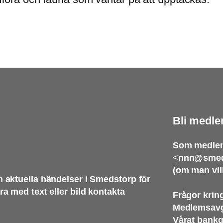
Bli medle
Som medlem
<
nnn@smed
(om man vil
 aktuella händelser i Smedstorp för
 med text eller bild kontakta
Frågor kri
Medlemsavgi
Vårat bankg