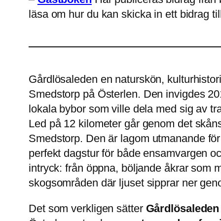
läsa om hur du kan skicka in ett bidrag ti
Gårdlösaleden en naturskön, kulturhistori
Smedstorp på Österlen. Den invigdes 201
lokala bybor som ville dela med sig av tra
Led på 12 kilometer går genom det skåns
Smedstorp. Den är lagom utmanande för de
perfekt dagstur för både ensamvargen och
intryck: från öppna, böljande åkrar som mål
skogsområden där ljuset sipprar ner gen
Det som verkligen sätter
Gårdlösaleden 