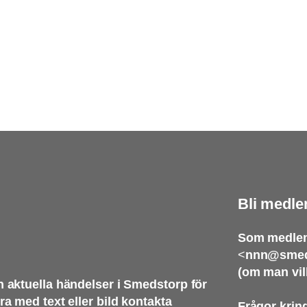
Bli medle
Som medlem
<
nnn@smed
(om man vil
 aktuella händelser i Smedstorp för
 med text eller bild kontakta
Frågor kri