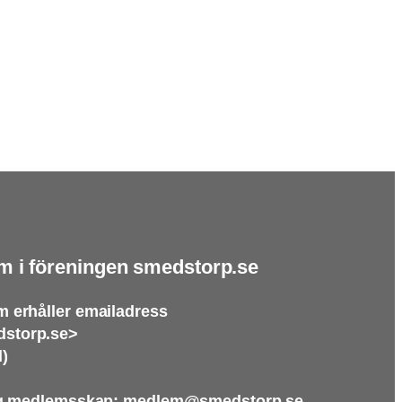
m i föreningen smedstorp.se
 erhåller emailadress
storp.se>
l)
ng medlemsskap: medlem@smedstorp.se