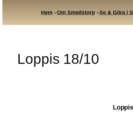
Hem
Om Smedstorp
Se & Göra i 
Skip
to
content
Loppis 18/10
Loppis