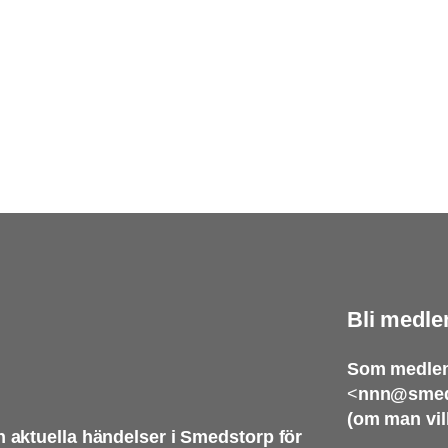
Bli medle
Som medlem
<
nnn@smed
(om man vil
 aktuella händelser i Smedstorp för