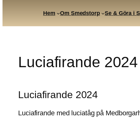
Hem
Om Smedstorp
Se & Göra i 
Skip
to
content
Luciafirande 2024
Luciafirande 2024
Luciafirande med luciatåg på Medborgarh