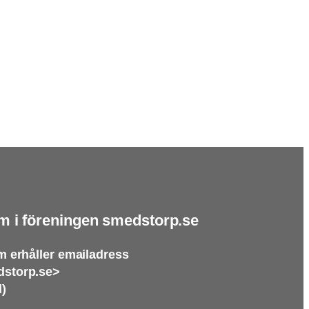
m i föreningen smedstorp.se
 erhåller emailadress
storp.se>
l)