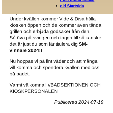
länge vi tycker det är roligt och inga grannar
old Startsida
klagar.
Under kvällen kommer Vide & Disa hålla
kiosken öppen och de kommer även tända
grillen och erbjuda godsaker från den.
Så öva på svingen och tagga till så kanske
det är just du som får titulera dig
SM-
vinnare 2024!!
Nu hoppas vi på fint väder och att många
vill komma och spendera kvällen med oss
på badet.
Varmt välkomna! //BADSEKTIONEN OCH
KIOSKPERSONALEN
Publicerad 2024-07-18