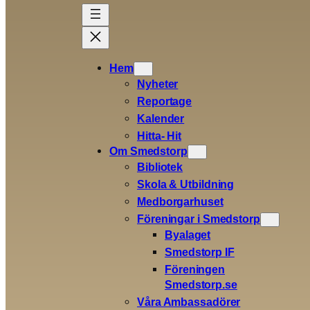
Skip
to
content
Hem
Nyheter
Nyhets arkivet
Reportage
Kalender
Hitta- Hit
Här finns nyheter publicerade från 2024 juni
Om Smedstorp
och framåt.
Bibliotek
Nyheter från
våren 2024 >>>
Skola & Utbildning
Äldre nyheter finns i gamla
Arkivet >>>
Medborgarhuset
Föreningar i Smedstorp
Note: Så länge jag inte tagit bort Elememtor
Byalaget
helt så kommer pagineringen längst ner att
Smedstorp IF
se konstig ut. /BoR
Föreningen
Smedstorp.se
Våra Ambassadörer